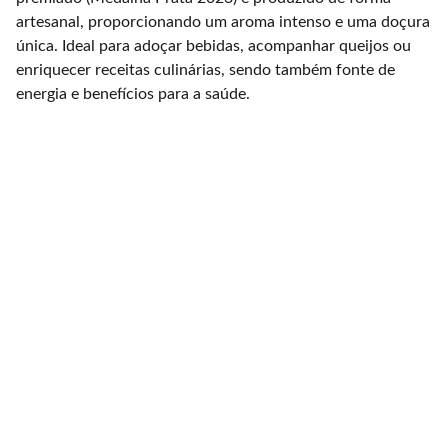
artesanal, proporcionando um aroma intenso e uma doçura
única. Ideal para adoçar bebidas, acompanhar queijos ou
enriquecer receitas culinárias, sendo também fonte de
energia e benefícios para a saúde.
Produzimos animais 
autóctones em 
ambiente natural.
© 2025 Quinta do Zorro - Raças Autóctones 