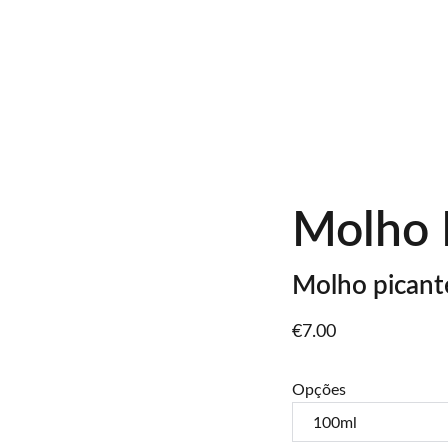
ício
Sobre
Produtos
Eventos
Notícias
Contactos
Loja
Passeios a Cav
Molho P
Molho picante
€7.00
Opções