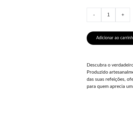
-
+
Adicionar ao carrin
Descubra o verdadeiro
Produzido artesanalme
das suas refeições, of
para quem aprecia uma