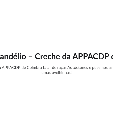
ício
Sobre
Produtos
Eventos
Notícias
Contactos
Loja
Passeios a Cav
Dandélio – Creche da APPACDP
a APPACDP de Coimbra falar de raças Autóctones e pusemos as 
umas ovelhinhas!